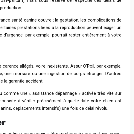
 post-partum), mais sous réserve de respecter des délais de
eproduction.
surance santé canine couvre : la gestation, les complications de
ertaines prestations liées à la reproduction peuvent exiger un
 d’urgence, par exemple, pourrait rester entièrement à votre
carence allégés, voire inexistants. Assur O’Poil, par exemple,
re, une morsure ou une ingestion de corps étranger. D’autres
e la garantie accident.
 peu comme une « assistance dépannage » activée très vite sur
consiste à vérifier précisément à quelle date votre chien est
anins, déplacements intensifs) une fois ce délai révolu.
er
 vous cotisez sans pouvoir être remboursé pour certains soins.