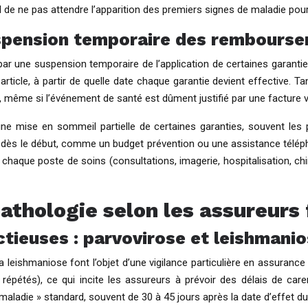
l de ne pas attendre l’apparition des premiers signes de maladie pour
uspension temporaire des rembours
 par une suspension temporaire de l’application de certaines garanties
rticle, à partir de quelle date chaque garantie devient effective. Tan
 même si l’événement de santé est dûment justifié par une facture vé
’une mise en sommeil partielle de certaines garanties, souvent les
s dès le début, comme un budget prévention ou une assistance télépho
 chaque poste de soins (consultations, imagerie, hospitalisation, chi
athologie selon les assureurs 
ctieuses : parvovirose et leishmani
leishmaniose font l’objet d’une vigilance particulière en assurance 
 répétés), ce qui incite les assureurs à prévoir des délais de car
aladie » standard, souvent de 30 à 45 jours après la date d’effet du