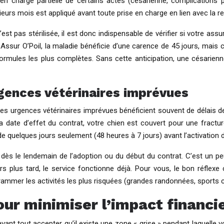
en charge partielle de certains actes (césarienne, complications
ieurs mois est appliqué avant toute prise en charge en lien avec la r
’est pas stérilisée, il est donc indispensable de vérifier si votre as
 Assur O’Poil, la maladie bénéficie d’une carence de 45 jours, mais c
ormules les plus complètes. Sans cette anticipation, une césarienne
gences vétérinaires imprévues
es urgences vétérinaires imprévues bénéficient souvent de délais de 
la date d’effet du contrat, votre chien est couvert pour une fractu
 quelques jours seulement (48 heures à 7 jours) avant l’activation d
nir dès le lendemain de l’adoption ou du début du contrat. C’est un
 plus tard, le service fonctionne déjà. Pour vous, le bon réflexe 
rammer les activités les plus risquées (grandes randonnées, sports c
our minimiser l’impact financi
 avant tout accepter qu’il existe une zone « grise » pendant laquelle