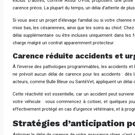
exclus. D’autres, comme Assur O’Poil, proposent une prise 
carence précis. La plupart du temps, un délai d’attente de plus
Si vous avez un projet d’élevage familial ou si votre chienne n
mise bas, les césariennes, ainsi que les soins au chiot. Chez
délai supplémentaire ou être incluses uniquement dans les f
charge malgré un contrat apparemment protecteur.
Carence réduite accidents et ur
À l’inverse des pathologies programmables, les accidents et l
ne prévoit aucun délai de carence pour les accidents : dès 
acteurs, comme Bulle Bleue ou SantéVet, appliquent un délai de
Cette réactivité est essentielle, car un accident peut surve
votre véhicule : vous commencez à cotiser, et quelques jours
effectivement protégé en cas d’urgence vétérinaire, et à prog
Stratégies d’anticipation p
Anticiper le délai de carence de votre assurance chien, c’est