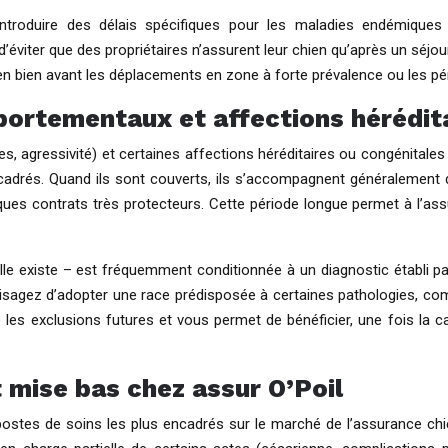
introduire des délais spécifiques pour les maladies endémique
t d’éviter que des propriétaires n’assurent leur chien qu’après un séj
hien bien avant les déplacements en zone à forte prévalence ou les p
portementaux et affections hérédit
, agressivité) et certaines affections héréditaires ou congénitales
adrés. Quand ils sont couverts, ils s’accompagnent généralement d
ues contrats très protecteurs. Cette période longue permet à l’assure
lle existe – est fréquemment conditionnée à un diagnostic établi pa
visagez d’adopter une race prédisposée à certaines pathologies, co
 les exclusions futures et vous permet de bénéficier, une fois la 
t mise bas chez assur O’Poil
s postes de soins les plus encadrés sur le marché de l’assurance 